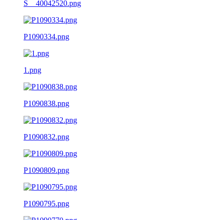
S__40042520.png
P1090334.png
1.png
P1090838.png
P1090832.png
P1090809.png
P1090795.png