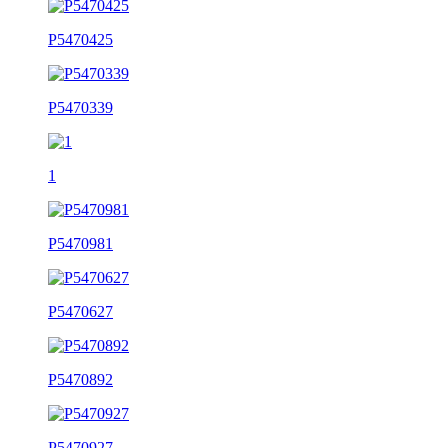
P5470425
P5470339
1
P5470981
P5470627
P5470892
P5470927