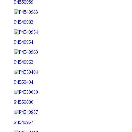
P4550059
P4540983
P4540954
P4540963
P4550404
P4550080
P4540957