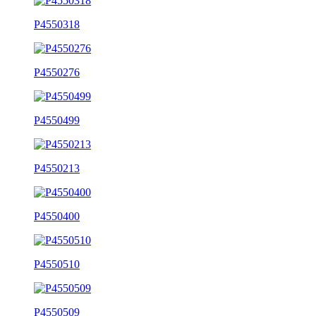
P4550318
P4550276
P4550499
P4550213
P4550400
P4550510
P4550509