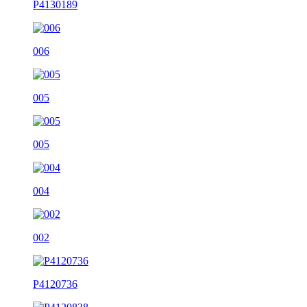
P4130189
006
005
005
004
002
P4120736