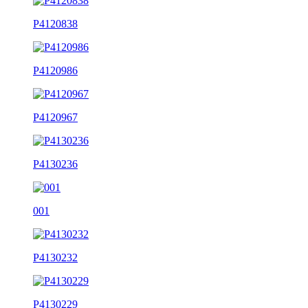
P4120838
P4120986
P4120967
P4130236
001
P4130232
P4130229