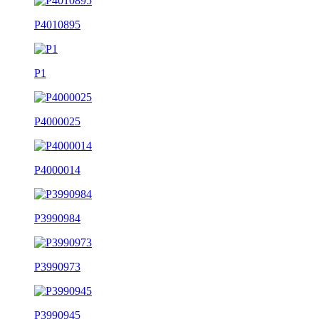
P4010895
P1
P4000025
P4000014
P3990984
P3990973
P3990945